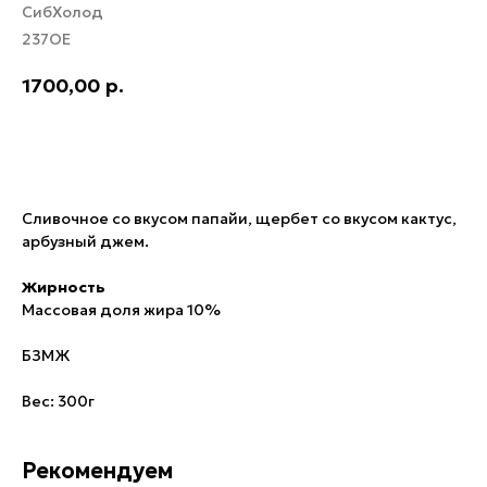
СибХолод
237ОЕ
1700,00
р.
В корзину
Сливочное со вкусом папайи, щербет со вкусом кактус,
арбузный джем.
Жирность
Массовая доля жира 10%
БЗМЖ
Вес: 300г
Рекомендуем