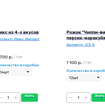
икс из 4-х вкусов
Рожок "Чиппи-ви
персик-маракуй
ртикул:
Микс Импорт
Артикул:
415 Э
 700
р.
/
1 уп
1 100
р.
/
1 уп
оличество в коробке
Количество в короб
Взять
Взять