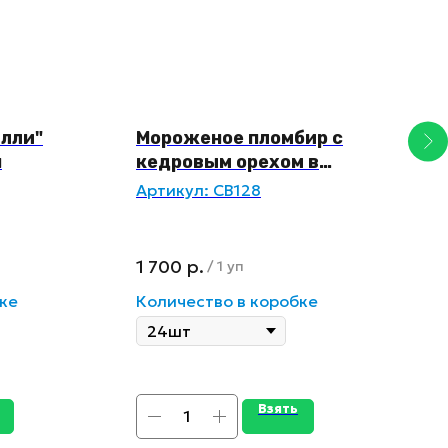
лли"
Мороженое пломбир с
Т
я
кедровым орехом в
в
вафельном стаканчике
н
Артикул:
СВ128
А
1 700
р.
1
/
1 уп
ке
Количество в коробке
К
Взять