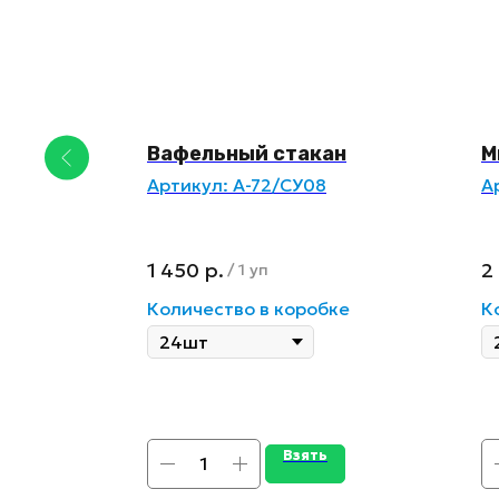
UB
Вафельный стакан
М
Артикул:
А-72/СУ08
А
1 450
р.
2
/
1 уп
ке
Количество в коробке
К
Взять