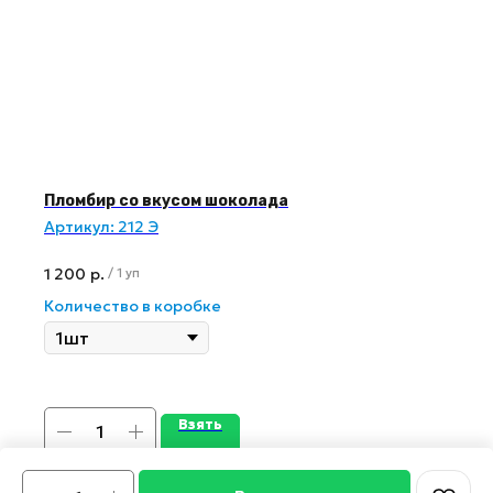
Пломбир со вкусом шоколада
Артикул:
212 Э
1 200
р.
/
1 уп
Количество в коробке
Взять