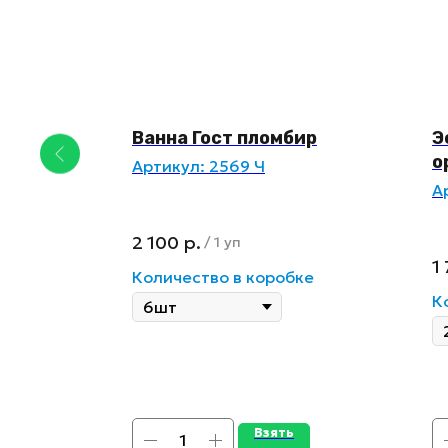
ом
Ванна Гост пломбир
Э
ой
о
Артикул:
2569 Ч
А
2 100
р.
/
1 уп
1
р.
/
1 уп
Количество в коробке
ке
К
Взять