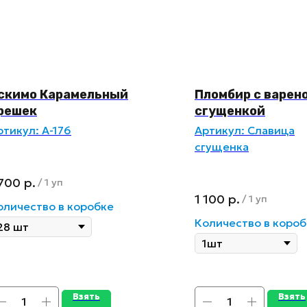
скимо Карамельный
Пломбир с варен
решек
сгущенкой
ртикул:
А-176
Артикул:
Славица
сгущенка
 700
р.
/
1 уп
1 100
р.
/
1 уп
оличество в коробке
Количество в короб
Взять
Взять