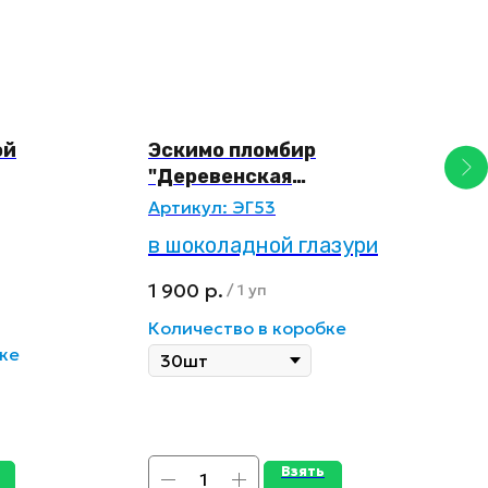
ой
Эскимо пломбир
Э
"Деревенская
А
коровка" ванильный
Артикул:
ЭГ53
М
в шоколадной глазури
в
1
1 900
р.
/
1 уп
К
Количество в коробке
ке
Взять