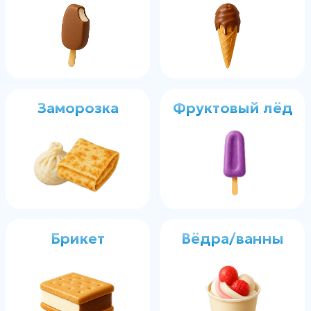
В стаканчике
Органика
Тортики
Сэндвич
Миксы
Гастроемкость