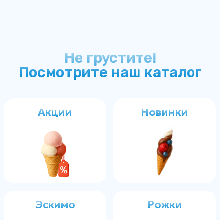
Акции
Новинки
Эскимо
Рожки
Заморозка
Фруктовый лёд
Брикет
Вёдра/ванны