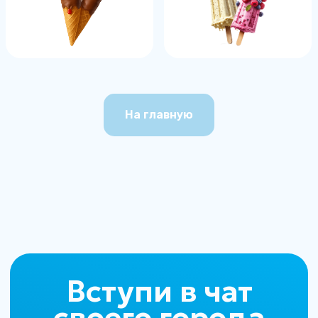
Напишите нам, и мы ответим
на все вопросы
+7
На главную
Я даю согласие на
обработку своих
персональных данных
в
соответствии с
политикой
конфиденциальности
Я согласен с
офертой
ОТПРАВИТЬ
Написать в WhatsApp