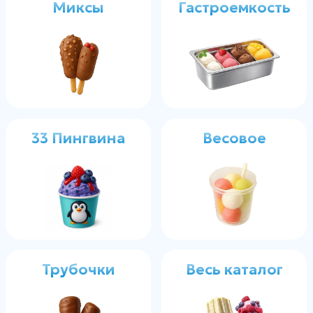
Вступи в чат
своего города
Следите за актуальными новостями
в чате вашего города
Список чатов →
Остались вопросы?