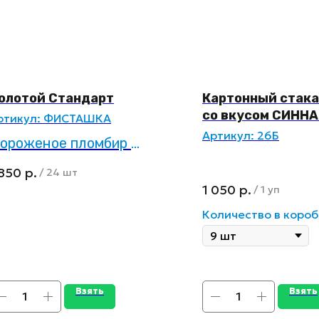
олотой Стандарт
Картонный стак
со вкусом СИНН
ртикул:
ФИСТАШКА
Артикул:
26Б
ороженое пломбир в
афельном стаканчике
 850
р.
/
24 шт
исташка
1 050
р.
/
1 уп
Количество в короб
Взять
Взять