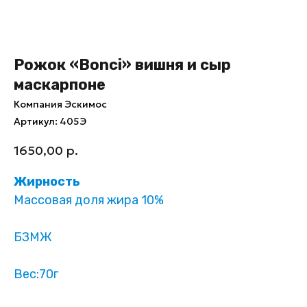
Рожок «Bonci‎»‎ вишня и сыр
маскарпоне
Компания Эскимос
Артикул:
405Э
1650,00
р.
Жирность
Массовая доля жира 10%
БЗМЖ
Вес:70г