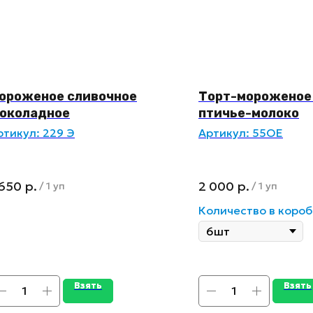
ороженое сливочное
Торт-мороженое 
околадное
птичье-молоко
ртикул:
229 Э
Артикул:
55ОЕ
 650
р.
2 000
р.
/
1 уп
/
1 уп
Количество в короб
Взять
Взять