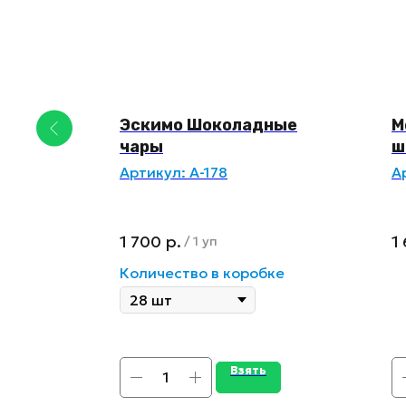
Эскимо Шоколадные
М
чары
ш
риные
Артикул:
А-178
А
1 700
р.
1
/
1 уп
ке
Количество в коробке
Взять