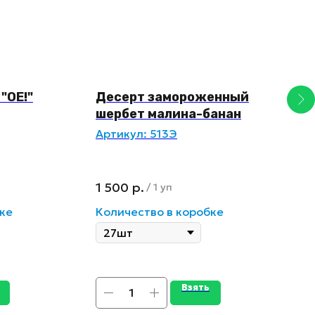
"ОЕ!"
Десерт замороженный
Э
шербет малина-банан
М
Артикул:
513Э
А
1 500
р.
2
/
1 уп
ке
Количество в коробке
К
Взять