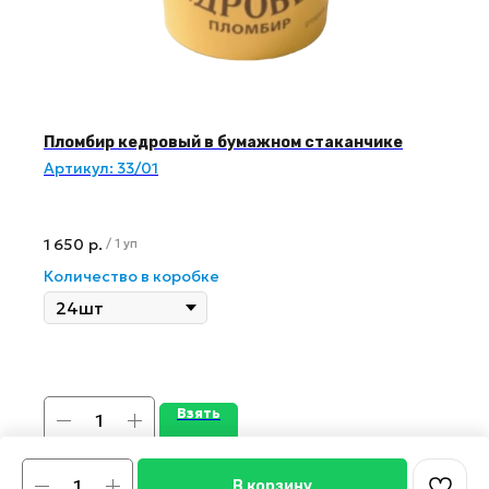
Пломбир кедровый в бумажном стаканчике
Артикул:
33/01
1 650
р.
/
1 уп
Количество в коробке
Взять
В корзину