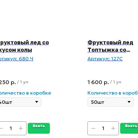
руктовый лед со
Фруктовый лед
кусом колы
Топтыжка со
взрывной карам
ртикул:
680 Ч
Артикул:
127С
 250
р.
1 600
р.
/
1 уп
/
1 уп
оличество в коробке
Количество в короб
Взять
Взять