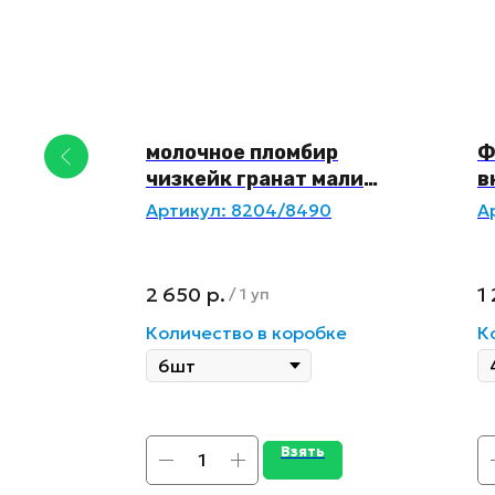
ыр
молочное пломбир
Ф
чизкейк гранат малина
в
чина/
5 слоев
Артикул:
8204/8490
А
2 650
р.
1
/
1 уп
ке
Количество в коробке
К
Взять