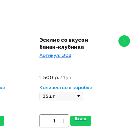
Эскимо со вкусом
В
банан-клубника
П
елью
Артикул:
Э08
А
м
с
1 500
р.
1
/
1 уп
ке
Количество в коробке
К
Взять