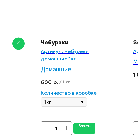
н
Чебуреки
З
новый
Артикул:
Чебуреки
А
домашние 1кг
М
Домашние
в
1
с
600
р.
/
1 кг
к
ке
Количество в коробке
Взять