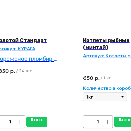
олотой Стандарт
Котлеты рыбные
(минтай)
ртикул:
КУРАГА
Артикул:
Котлеты 
ороженое пломбир в
афельном стаканчике
 850
р.
/
24 шт
 черносливом,
650
р.
/
1 кг
урагой и арахисом
Количество в короб
Взять
Взять