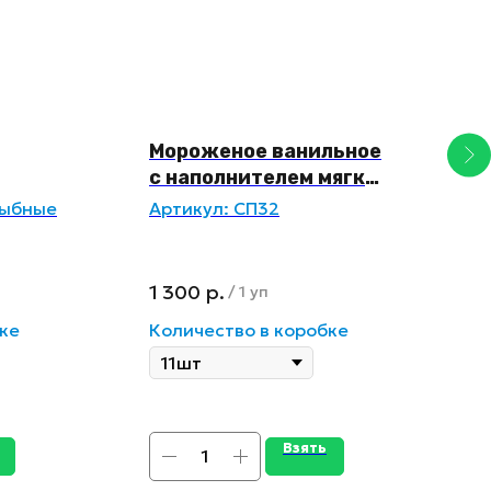
Мороженое ванильное
Э
с наполнителем мягкая
п
карамель
рыбные
Артикул:
СП32
А
1 300
р.
1
/
1 уп
ке
Количество в коробке
К
Взять