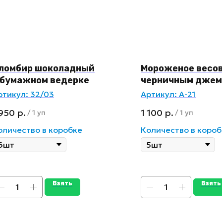
ломбир шоколадный
Мороженое весов
 бумажном ведерке
черничным дже
ртикул:
32/03
Артикул:
А-21
 950
р.
1 100
р.
/
1 уп
/
1 уп
оличество в коробке
Количество в короб
Взять
Взять