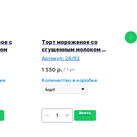
ое с
Торт мороженое со
К
мом
сгущенным молоком и
к
кокосом
Артикул:
26/92
А
1 550
р.
1
/
1 уп
ке
Количество в коробке
К
Взять