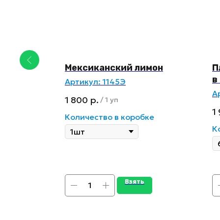
Мексиканский лимон
П
сом
в
Артикул:
1145Э
А
1 800
р.
/
1 уп
1
Количество в коробке
ке
К
Взять