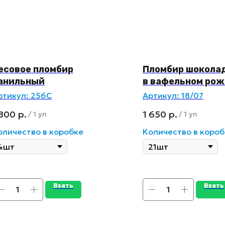
есовое пломбир
Пломбир шокола
анильный
в вафельном рож
ртикул:
256С
Артикул:
18/07
 800
р.
1 650
р.
/
1 уп
/
1 уп
оличество в коробке
Количество в короб
Взять
Взять