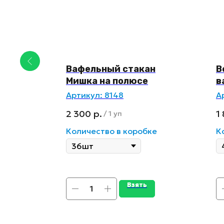
o»
Вафельный стакан
В
вки и
Мишка на полюсе
в
Артикул:
8148
А
2 300
р.
1
/
1 уп
ке
Количество в коробке
К
Взять