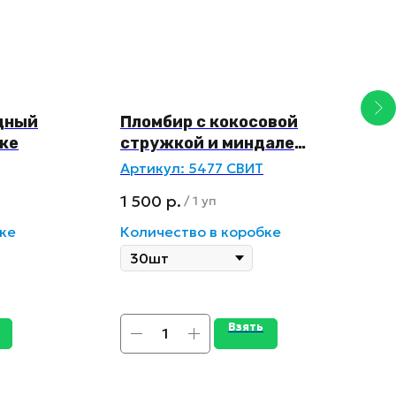
дный
Пломбир с кокосовой
Э
ке
стружкой и миндалем
с
в белой глазури
с
Артикул:
5477 СВИТ
А
1 500
р.
2
/
1 уп
ке
Количество в коробке
К
Взять