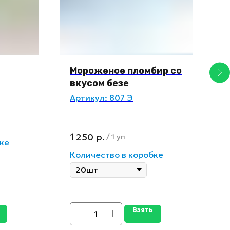
Мороженое пломбир со
П
вкусом безе
к
Артикул:
807 Э
А
в
1 250
р.
1
/
1 уп
ке
Количество в коробке
К
Взять