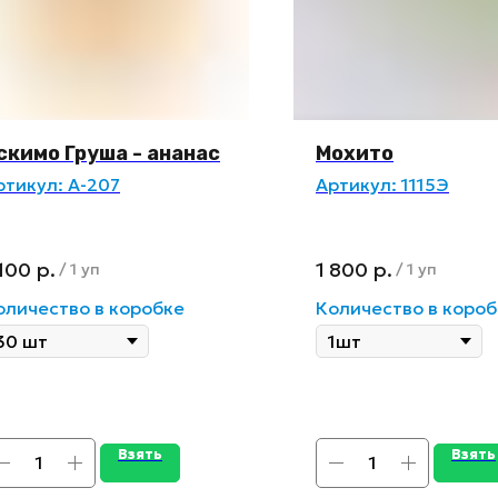
скимо Груша - ананас
Мохито
ртикул:
А-207
Артикул:
1115Э
 100
р.
1 800
р.
/
1 уп
/
1 уп
оличество в коробке
Количество в короб
Взять
Взять