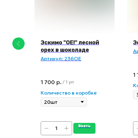
ое с
Эскимо "ОЕ!" лесной
Э
орех в шоколаде
А
Артикул:
236ОЕ
1
1 700
р.
/
1 уп
К
ке
Количество в коробке
Взять