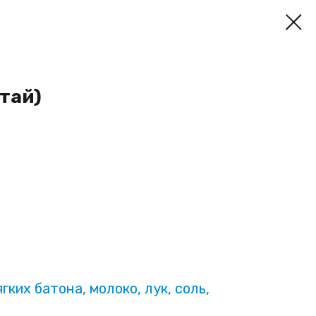
тай)
гких батона, молоко, лук, соль,