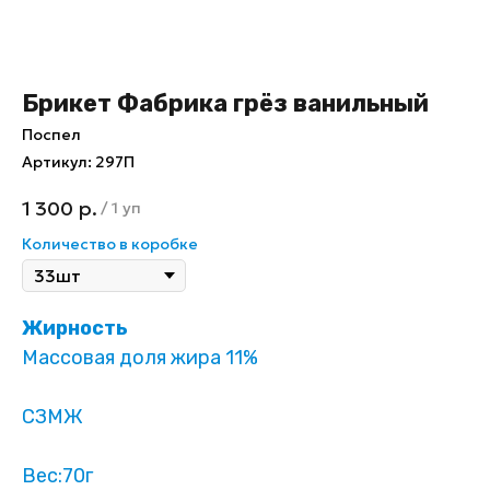
Брикет Фабрика грёз ванильный
Поспел
Артикул:
297П
1 300
р.
/
1 уп
Количество в коробке
Жирность
Массовая доля жира 11%
СЗМЖ
Вес:70г